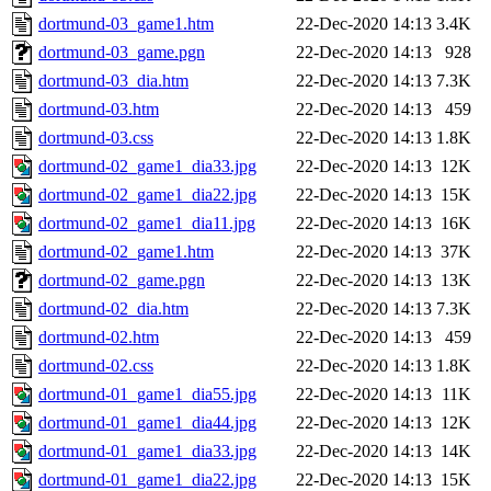
dortmund-03_game1.htm
22-Dec-2020 14:13
3.4K
dortmund-03_game.pgn
22-Dec-2020 14:13
928
dortmund-03_dia.htm
22-Dec-2020 14:13
7.3K
dortmund-03.htm
22-Dec-2020 14:13
459
dortmund-03.css
22-Dec-2020 14:13
1.8K
dortmund-02_game1_dia33.jpg
22-Dec-2020 14:13
12K
dortmund-02_game1_dia22.jpg
22-Dec-2020 14:13
15K
dortmund-02_game1_dia11.jpg
22-Dec-2020 14:13
16K
dortmund-02_game1.htm
22-Dec-2020 14:13
37K
dortmund-02_game.pgn
22-Dec-2020 14:13
13K
dortmund-02_dia.htm
22-Dec-2020 14:13
7.3K
dortmund-02.htm
22-Dec-2020 14:13
459
dortmund-02.css
22-Dec-2020 14:13
1.8K
dortmund-01_game1_dia55.jpg
22-Dec-2020 14:13
11K
dortmund-01_game1_dia44.jpg
22-Dec-2020 14:13
12K
dortmund-01_game1_dia33.jpg
22-Dec-2020 14:13
14K
dortmund-01_game1_dia22.jpg
22-Dec-2020 14:13
15K