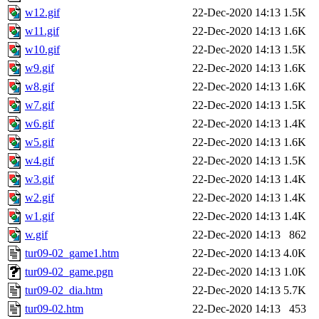
w12.gif
22-Dec-2020 14:13
1.5K
w11.gif
22-Dec-2020 14:13
1.6K
w10.gif
22-Dec-2020 14:13
1.5K
w9.gif
22-Dec-2020 14:13
1.6K
w8.gif
22-Dec-2020 14:13
1.6K
w7.gif
22-Dec-2020 14:13
1.5K
w6.gif
22-Dec-2020 14:13
1.4K
w5.gif
22-Dec-2020 14:13
1.6K
w4.gif
22-Dec-2020 14:13
1.5K
w3.gif
22-Dec-2020 14:13
1.4K
w2.gif
22-Dec-2020 14:13
1.4K
w1.gif
22-Dec-2020 14:13
1.4K
w.gif
22-Dec-2020 14:13
862
tur09-02_game1.htm
22-Dec-2020 14:13
4.0K
tur09-02_game.pgn
22-Dec-2020 14:13
1.0K
tur09-02_dia.htm
22-Dec-2020 14:13
5.7K
tur09-02.htm
22-Dec-2020 14:13
453