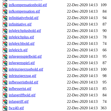
infkompensationbold.gif
22-Dec-2020 14:13
109
infkompensation.gif
22-Dec-2020 14:13
84
infinitiativebold.gif
22-Dec-2020 14:13
94
infinitiative.gif
22-Dec-2020 14:13
87
infgleichplusbold.gif
22-Dec-2020 14:13
90
infgleichplus.gif
22-Dec-2020 14:13
78
infgleichbold.gif
22-Dec-2020 14:13
74
infgleich.gif
22-Dec-2020 14:13
66
infgegenspielbold.gif
22-Dec-2020 14:13
95
infgegenspiel.gif
22-Dec-2020 14:13
87
infeinzigerzugbold.gif
22-Dec-2020 14:13
100
infeinzigerzug.gif
22-Dec-2020 14:13
98
infbesseristbold.gif
22-Dec-2020 14:13
95
infbesserist.gif
22-Dec-2020 14:13
85
infangriffbold.gif
22-Dec-2020 14:13
84
infangriff.gif
22-Dec-2020 14:13
74
fwz40.gif
22-Dec-2020 14:13
363