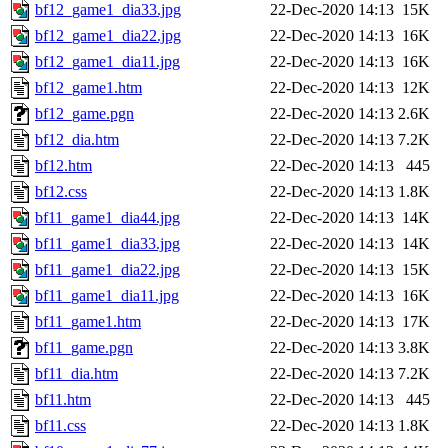
bf12_game1_dia33.jpg
22-Dec-2020 14:13
15K
bf12_game1_dia22.jpg
22-Dec-2020 14:13
16K
bf12_game1_dia11.jpg
22-Dec-2020 14:13
16K
bf12_game1.htm
22-Dec-2020 14:13
12K
bf12_game.pgn
22-Dec-2020 14:13
2.6K
bf12_dia.htm
22-Dec-2020 14:13
7.2K
bf12.htm
22-Dec-2020 14:13
445
bf12.css
22-Dec-2020 14:13
1.8K
bf11_game1_dia44.jpg
22-Dec-2020 14:13
14K
bf11_game1_dia33.jpg
22-Dec-2020 14:13
14K
bf11_game1_dia22.jpg
22-Dec-2020 14:13
15K
bf11_game1_dia11.jpg
22-Dec-2020 14:13
16K
bf11_game1.htm
22-Dec-2020 14:13
17K
bf11_game.pgn
22-Dec-2020 14:13
3.8K
bf11_dia.htm
22-Dec-2020 14:13
7.2K
bf11.htm
22-Dec-2020 14:13
445
bf11.css
22-Dec-2020 14:13
1.8K