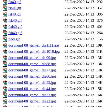
fst40.gif
22-Dec-2020 14:13
292
fss40.gif
22-Dec-2020 14:13
357
fsl40.gif
22-Dec-2020 14:13
306
fsk40.gif
22-Dec-2020 14:13
376
fsd40.gif
22-Dec-2020 14:13
401
fsb40.gif
22-Dec-2020 14:13
264
fleer.gif
22-Dec-2020 14:13
156
dortmund-08_game1_dia1111.jpg
22-Dec-2020 14:13
10K
dortmund-08_game1_dia1010.jpg
22-Dec-2020 14:13
11K
dortmund-08_game1_dia99.jpg
22-Dec-2020 14:13
13K
dortmund-08_game1_dia88.jpg
22-Dec-2020 14:13
13K
dortmund-08_game1_dia77.jpg
22-Dec-2020 14:13
14K
dortmund-08_game1_dia66.jpg
22-Dec-2020 14:13
14K
dortmund-08_game1_dia55.jpg
22-Dec-2020 14:13
14K
dortmund-08_game1_dia44.jpg
22-Dec-2020 14:13
15K
dortmund-08_game1_dia33.jpg
22-Dec-2020 14:13
16K
dortmund-08_game1_dia22.jpg
22-Dec-2020 14:13
16K